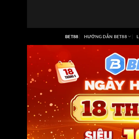
Chuyển
đến
nội
dung
BET88
HƯỚNG DẪN BET88