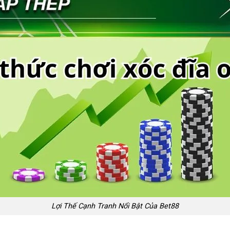
Lợi Thế Cạnh Tranh Nổi Bật Của Bet88