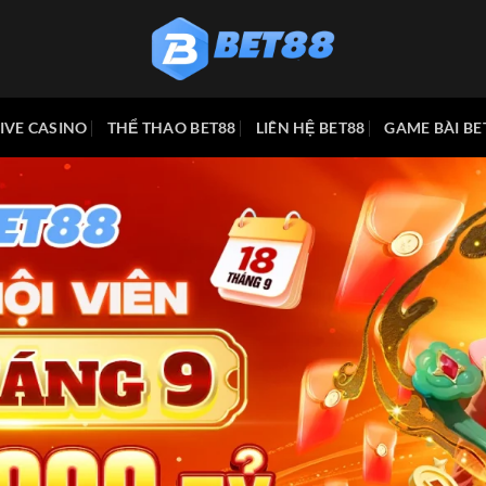
LIVE CASINO
THỂ THAO BET88
LIÊN HỆ BET88
GAME BÀI BE