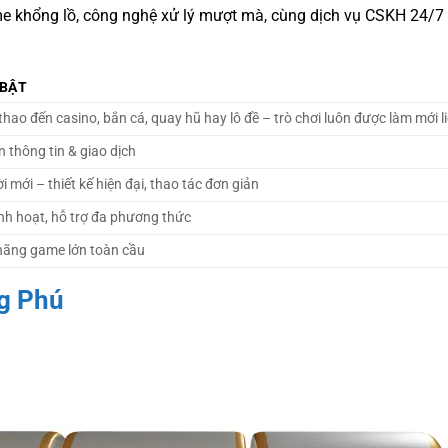
e khổng lồ, công nghệ xử lý mượt mà, cùng dịch vụ CSKH 24/7 t
 BẬT
thao đến casino, bắn cá, quay hũ hay lô đề – trò chơi luôn được làm mới li
n thông tin & giao dịch
 mới – thiết kế hiện đại, thao tác đơn giản
linh hoạt, hỗ trợ đa phương thức
 hãng game lớn toàn cầu
g Phú