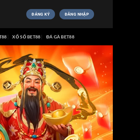
ĐÁNG KÝ
ĐĂNG NHẬP
T88
XỔ SỐ BET88
ĐÁ GÀ BET88